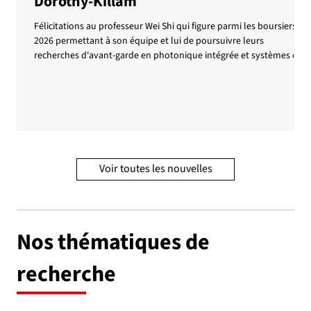
Dorothy-Killam
Félicitations au professeur Wei Shi qui figure parmi les boursiers
2026 permettant à son équipe et lui de poursuivre leurs
recherches d'avant-garde en photonique intégrée et systèmes de
communication optique à haute capacité. Les bourses Dorothy-
Killam administrées par le Conseil national de recherches du
Canada (CNRC) permettent à des chercheuses et chercheurs
d’excellence de se consacrer à des projets scientifiques majeurs
ayant un impact sociétal significatif. Soulignons a
Voir toutes les nouvelles
Nos thématiques de
recherche