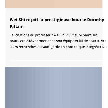
Wei Shi reçoit la prestigieuse bourse Dorothy-
Killam
Félicitations au professeur Wei Shi qui figure parmi les
boursiers 2026 permettant à son équipe et lui de poursuivre
leurs recherches d'avant-garde en photonique intégrée et
systèmes de communication optique à haute capacité. Les
bourses Dorothy-Killam administrées par le Conseil
national de recherches du Canada (CNRC) permettent à des
chercheuses et chercheurs d’excellence de se consacrer à
des projets scientifiques majeurs ayant un impact sociétal
significatif. Soulignons a